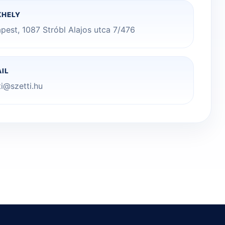
KHELY
pest, 1087 Stróbl Alajos utca 7/476
AIL
ti@szetti.hu