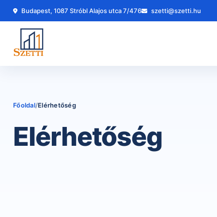
Skip to content
Budapest, 1087 Stróbl Alajos utca 7/476
szetti@szetti.hu
Főoldal
/
Elérhetőség
Elérhetőség