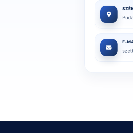
SZÉ
Buda
E-M
szet